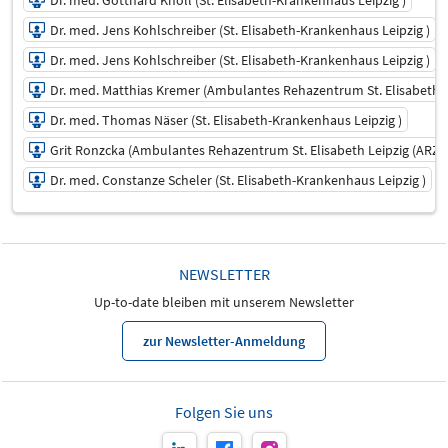
Dr. med. Jens Kohlschreiber (St. Elisabeth-Krankenhaus Leipzig )
Dr. med. Jens Kohlschreiber (St. Elisabeth-Krankenhaus Leipzig )
Dr. med. Matthias Kremer (Ambulantes Rehazentrum St. Elisabeth Le
Dr. med. Thomas Näser (St. Elisabeth-Krankenhaus Leipzig )
Grit Ronzcka (Ambulantes Rehazentrum St. Elisabeth Leipzig (ARZ) 
Dr. med. Constanze Scheler (St. Elisabeth-Krankenhaus Leipzig )
03.11.2021 | 08:15 - 17:30
Robert Bär (St. Elisabeth-Krankenhaus Leipzig )
NEWSLETTER
Referent/in
Up-to-date bleiben mit unserem Newsletter
Dr. med. Thomas Düsing (St. Elisabeth-Krankenhaus
Leipzig )
zur Newsletter-Anmeldung
Referent/in
Dr. med. Thomas Engel (St. Elisabeth-Krankenhaus
Leipzig)
Folgen Sie uns
Referent/in
Dr. med. Karin Groth (St. Elisabeth-Krankenhaus Leipzig )