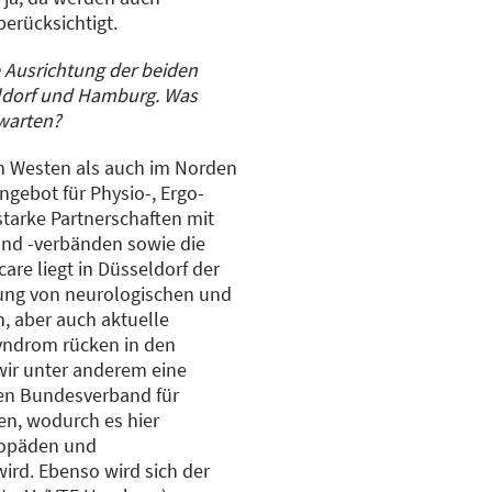
erücksichtigt.
e Ausrichtung der beiden
ldorf und Hamburg. Was
rwarten?
m Westen als auch im Norden
ngebot für Physio-, Ergo-
tarke Partnerschaften mit
und -verbänden sowie die
re liegt in Düsseldorf der
ung von neurologischen und
n, aber auch aktuelle
yndrom rücken in den
wir unter anderem eine
en Bundesverband für
en, wodurch es hier
gopäden und
ird. Ebenso wird sich der