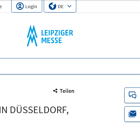
Login
DE
e
Sprache
Select Input
Teilen
IN DÜSSELDORF,