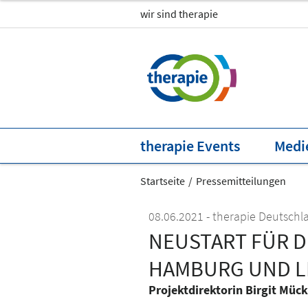
wir sind therapie
therapie LEIPZIG
Multimedia
therapie HAMBURG
Pressemitteilungen
therapie DÜSSELDORF
News
therapie MÜNCHEN
Newsletter
therapie Events
Medi
Startseite
Pressemitteilungen
08.06.2021
therapie Deutschl
NEUSTART FÜR D
HAMBURG UND L
Projektdirektorin Birgit Mück