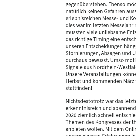
gegenüberstehen. Ebenso möc
natürlich keinen Gefahren aus
erlebnisreichen Messe- und Ko
dies war im letzten Messejahr 
mussten viele unliebsame Ents
das richtige Timing eine entsc
unseren Entscheidungen häng
Stornierungen, Absagen und U
durchaus bewusst. Umso motiv
Signale aus Nordrhein-Westfa
Unsere Veranstaltungen könne
Herbst und kommenden März w
stattfinden!
Nichtsdestotrotz war das letzt
erkenntnisreich und spannend.
2020 ziemlich schnell entschie
Themen des Kongresses der th
anbieten wollen. Mit dem Onl
unsere eigenen Erfahrungen in